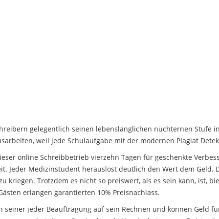
eibern gelegentlich seinen lebenslänglichen nüchternen Stufe in
arbeiten, weil jede Schulaufgabe mit der modernen Plagiat Detekt
ieser online Schreibbetrieb vierzehn Tagen für geschenkte Verbes
eit. Jeder Medizinstudent herauslöst deutlich den Wert dem Geld
u kriegen. Trotzdem es nicht so preiswert, als es sein kann, ist, bi
Gästen erlangen garantierten 10% Preisnachlass.
seiner jeder Beauftragung auf sein Rechnen und können Geld für