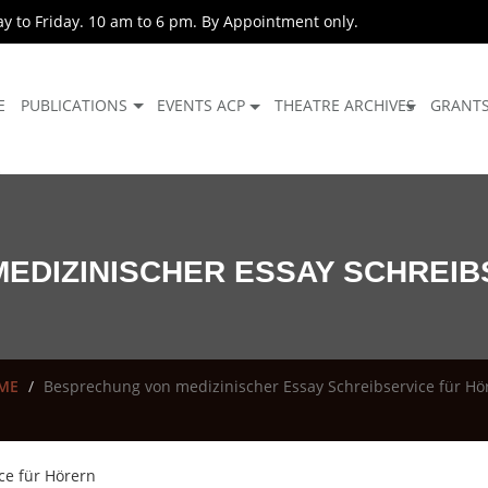
 to Friday. 10 am to 6 pm. By Appointment only.
E
PUBLICATIONS
EVENTS ACP
THEATRE ARCHIVES
GRANT
EDIZINISCHER ESSAY SCHREIB
ME
Besprechung von medizinischer Essay Schreibservice für Hö
ce für Hörern