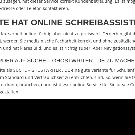
zu zusagen, hat dieser Service korrekt Kundenbetreuung. Es ist mö
dresse oder Telefon kontaktieren.
E HAT ONLINE SCHREIBASSIST
che Kursarbeit online tüchtig aber nicht zu preiswert. Fernerhin gib
, werden Sie medizinische Facharbeit korrekt und ohne zusätzliche
nd hat klares Bild, und es ist richtig super. Aber Navigationssyste
ORDER AUF SUCHE – GHOSTWRITER . DE ZU MACH
zseite als SUCHE – GHOSTWRITER . DE eine gute Variante für Schulan
Standard und Vertraulichkeit zu entrichten, sind. So, wenn Sie f
fen kann, brauchen, dann ist dieser online Service für Sie ideal
gestalten.