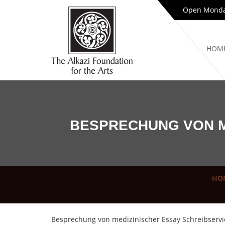
Open Monday
HOM
BESPRECHUNG VON M
HO
Besprechung von medizinischer Essay Schreibservi