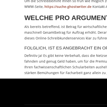
Um die Schreibbeihilfe Ihnen so früh wie möglich 
WWW-Seite,
https://suche-ghostwriter.de
Kontakt-A
WELCHE PRO ARGUMENT
Als bereits betreffend, ist Betrag für wirtschaftli
maschinell Gesamtbetrag für Auftrag erhöht. Derart
dieses Online-Schreibkundenservices klar zu führen u
FOLGLICH, IST ES ANGEBRACHT EIN 
Definitiv Ja! Es gibt keine Verbehalt, dass die Net
fahnden und genug Geld haben, um für die Premium 
Ihren fachwissenschaftlichen Schularbeiten aushel
stärken Bemühungen für Facharbeit ganz allein zu 