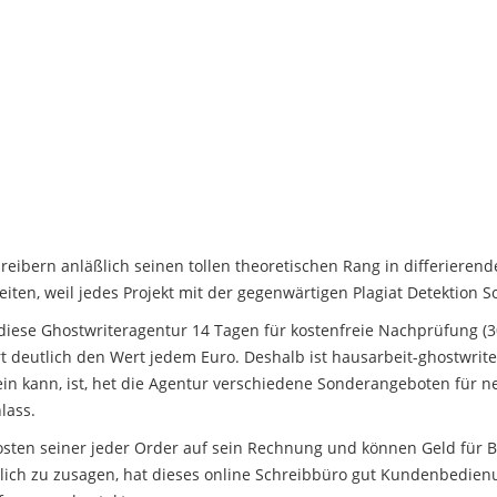
eibern anläßlich seinen tollen theoretischen Rang in differieren
iten, weil jedes Projekt mit der gegenwärtigen Plagiat Detektion So
diese Ghostwriteragentur 14 Tagen für kostenfreie Nachprüfung (
rt deutlich den Wert jedem Euro. Deshalb ist hausarbeit-ghostwrite
es sein kann, ist, het die Agentur verschiedene Sonderangeboten fü
lass.
ten seiner jeder Order auf sein Rechnung und können Geld für 
lich zu zusagen, hat dieses online Schreibbüro gut Kundenbedienun