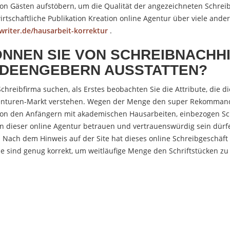
 Gästen aufstöbern, um die Qualität der angezeichneten Schreibbe
rtschaftliche Publikation Kreation online Agentur über viele ande
writer.de/hausarbeit-korrektur
.
ÖNNEN SIE VON SCHREIBNACHH
IDEENGEBERN AUSSTATTEN?
chreibfirma suchen, als Erstes beobachten Sie die Attribute, die
genturen-Markt verstehen. Wegen der Menge den super Rekommand
tion den Anfängern mit akademischen Hausarbeiten, einbezogen Sc
n dieser online Agentur betrauen und vertrauenswürdig sein dür
. Nach dem Hinweis auf der Site hat dieses online Schreibgeschäft
le sind genug korrekt, um weitläufige Menge den Schriftstücken zu 